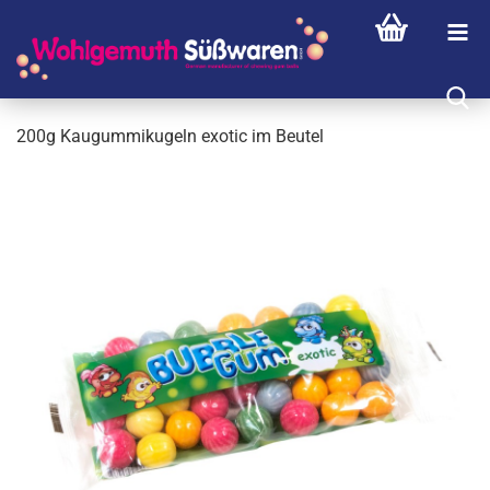
200g Kau­gum­mi­ku­geln exo­tic im Beu­tel