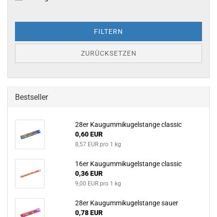
FILTERN
ZURÜCKSETZEN
Bestseller
28er Kau­gum­mi­ku­gel­stan­ge clas­sic
0,60 EUR
8,57 EUR pro 1 kg
16er Kau­gum­mi­ku­gel­stan­ge clas­sic
0,36 EUR
9,00 EUR pro 1 kg
28er Kau­gum­mi­ku­gel­stan­ge sauer
0,78 EUR