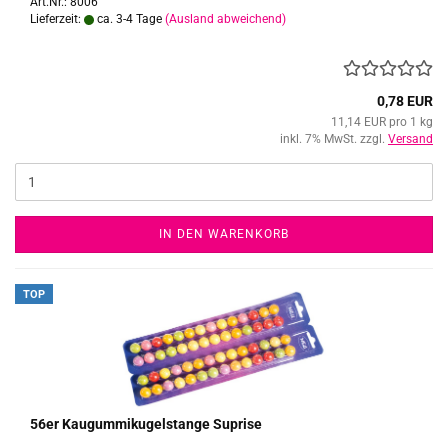
Art.Nr.: 8006
Lieferzeit:
ca. 3-4 Tage
(Ausland abweichend)
0,78 EUR
11,14 EUR pro 1 kg
inkl. 7% MwSt. zzgl.
Versand
IN DEN WARENKORB
TOP
56er Kau­gum­mi­ku­gel­stan­ge Su­pri­se