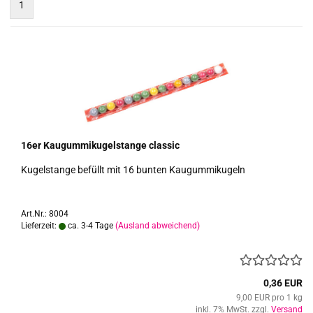
1
16er Kau­gum­mi­ku­gel­stan­ge clas­sic
Ku­gel­stan­ge be­füllt mit 16 bun­ten Kau­gum­mi­ku­geln
Art.Nr.: 8004
Lieferzeit:
ca. 3-4 Tage
(Ausland abweichend)
0,36 EUR
9,00 EUR pro 1 kg
inkl. 7% MwSt. zzgl.
Versand