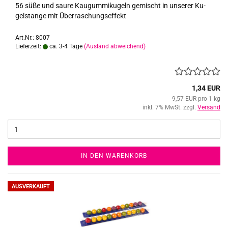
56 süße und saure Kau­gum­mi­ku­geln ge­mischt in un­se­rer Ku­
gel­stan­ge mit Über­ra­schungs­ef­fekt
Art.Nr.: 8007
Lieferzeit:
ca. 3-4 Tage
(Ausland abweichend)
1,34 EUR
9,57 EUR pro 1 kg
inkl. 7% MwSt. zzgl.
Versand
IN DEN WARENKORB
AUSVERKAUFT