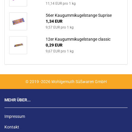
11,14 EUR pro 1 kg
56er Kau­gum­mi­ku­gel­stan­ge Su­pri­se
1,34 EUR
9,57 EUR pro 1 kg
12er Kau­gum­mi­ku­gel­stan­ge clas­sic
0,29 EUR
9,67 EUR pro 1 kg
© 2019 -2026 Wohlgemuth Süßwaren GmbH
MEHR ÜBER...
Impressum
Kontakt