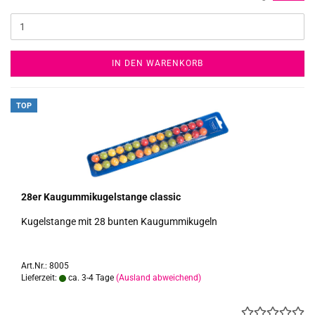
IN DEN WARENKORB
TOP
28er Kau­gum­mi­ku­gel­stan­ge clas­sic
Ku­gel­stan­ge mit 28 bun­ten Kau­gum­mi­ku­geln
Art.Nr.: 8005
Lieferzeit:
ca. 3-4 Tage
(Ausland abweichend)