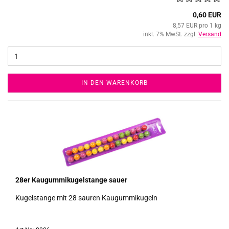
0,60 EUR
8,57 EUR pro 1 kg
inkl. 7% MwSt. zzgl.
Versand
IN DEN WARENKORB
28er Kau­gum­mi­ku­gel­stan­ge sauer
Ku­gel­stan­ge mit 28 sau­ren Kau­gum­mi­ku­geln