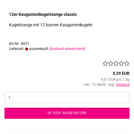
12er Kau­gum­mi­ku­gel­stan­ge clas­sic
Ku­gel­stan­ge mit 12 bun­ten Kau­gum­mi­ku­geln
Art.Nr.: 8051
Lieferzeit:
ausverkauft
(Ausland abweichend)
0,29 EUR
9,67 EUR pro 1 kg
inkl. 7% MwSt. zzgl.
Versand
IN DEN WARENKORB