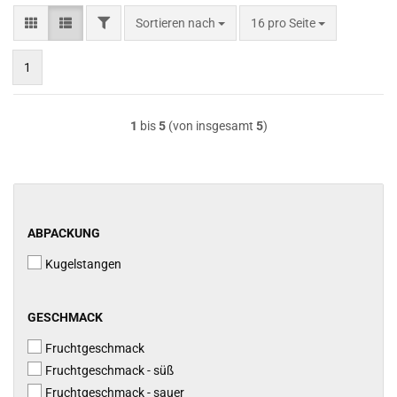
FILTER
Sortieren nach
pro Seite
Sortieren nach
16 pro Seite
1
1
bis
5
(von insgesamt
5
)
ABPACKUNG
ABPACKUNG
Kugelstangen
GESCHMACK
GESCHMACK
Fruchtgeschmack
Fruchtgeschmack - süß
Fruchtgeschmack - sauer