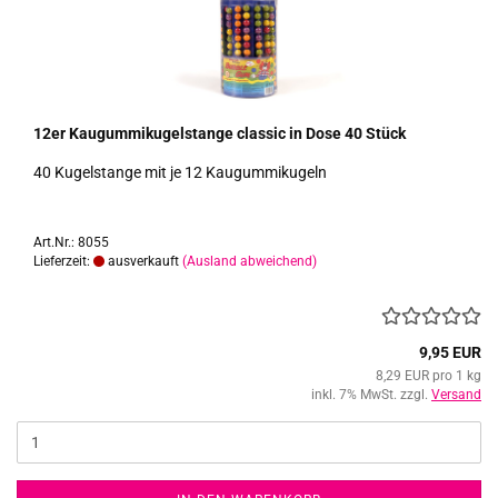
12er Kau­gum­mi­ku­gel­stan­ge clas­sic in Dose 40 Stück
40 Ku­gel­stan­ge mit je 12 Kau­gum­mi­ku­geln
Art.Nr.: 8055
Lieferzeit:
ausverkauft
(Ausland abweichend)
9,95 EUR
8,29 EUR pro 1 kg
inkl. 7% MwSt. zzgl.
Versand