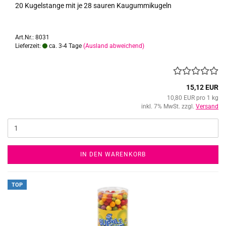
20 Ku­gel­stan­ge mit je 28 sau­ren Kau­gum­mi­ku­geln
Art.Nr.: 8031
Lieferzeit:
ca. 3-4 Tage
(Ausland abweichend)
15,12 EUR
10,80 EUR pro 1 kg
inkl. 7% MwSt. zzgl.
Versand
IN DEN WARENKORB
TOP