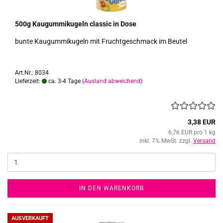
500g Kau­gum­mi­ku­geln clas­sic in Dose
bunte Kau­gum­mi­ku­geln mit Frucht­ge­schmack im Beu­tel
Art.Nr.: 8034
Lieferzeit:
ca. 3-4 Tage
(Ausland abweichend)
3,38 EUR
6,76 EUR pro 1 kg
inkl. 7% MwSt. zzgl.
Versand
IN DEN WARENKORB
AUSVERKAUFT