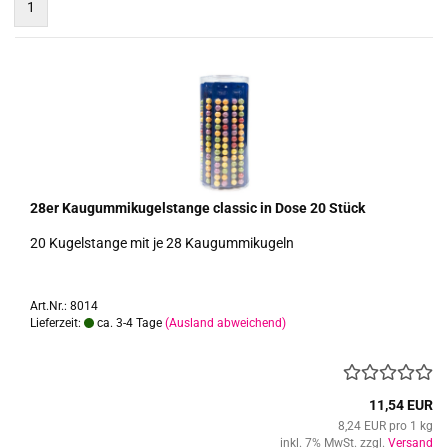
1
28er Kau­gum­mi­ku­gel­stan­ge clas­sic in Dose 20 Stück
20 Ku­gel­stan­ge mit je 28 Kau­gum­mi­ku­geln
Art.Nr.: 8014
Lieferzeit:
ca. 3-4 Tage
(Ausland abweichend)
11,54 EUR
8,24 EUR pro 1 kg
inkl. 7% MwSt. zzgl.
Versand