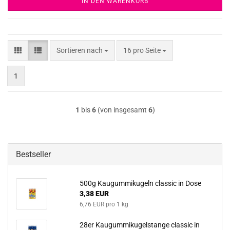
IN DEN WARENKORB
Sortieren nach
pro Seite
Sortieren nach
16 pro Seite
1
1
bis
6
(von insgesamt
6
)
Bestseller
500g Kau­gum­mi­ku­geln clas­sic in Dose
3,38 EUR
6,76 EUR pro 1 kg
28er Kau­gum­mi­ku­gel­stan­ge clas­sic in