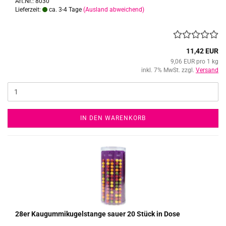
Art.Nr.: 8030
Lieferzeit:
ca. 3-4 Tage
(Ausland abweichend)
11,42 EUR
9,06 EUR pro 1 kg
inkl. 7% MwSt. zzgl.
Versand
IN DEN WARENKORB
28er Kau­gum­mi­ku­gel­stan­ge sauer 20 Stück in Dose