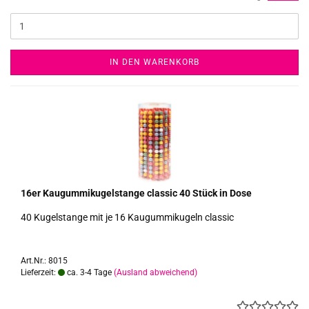
IN DEN WARENKORB
16er Kau­gum­mi­ku­gel­stan­ge clas­sic 40 Stück in Dose
40 Ku­gel­stan­ge mit je 16 Kau­gum­mi­ku­geln clas­sic
Art.Nr.: 8015
Lieferzeit:
ca. 3-4 Tage
(Ausland abweichend)