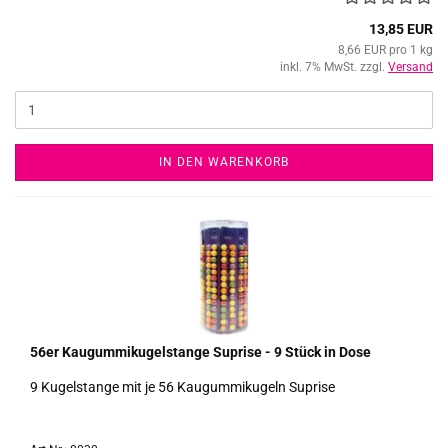
13,85 EUR
8,66 EUR pro 1 kg
inkl. 7% MwSt. zzgl.
Versand
IN DEN WARENKORB
56er Kau­gum­mi­ku­gel­stan­ge Su­pri­se - 9 Stück in Dose
9 Ku­gel­stan­ge mit je 56 Kau­gum­mi­ku­geln Su­pri­se