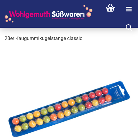
28er Kau­gum­mi­ku­gel­stan­ge clas­sic