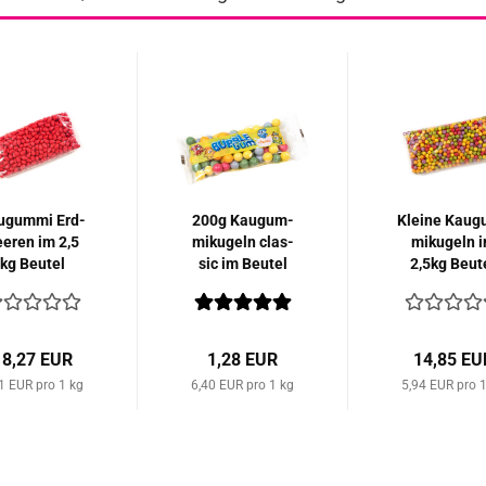
­gum­mi Erd­
200g Kau­gum­
Klei­ne Kau­
e­ren im 2,5
mi­ku­geln clas­
mi­ku­geln 
kg Beu­tel
sic im Beu­tel
2,5kg Beu­t
18,27 EUR
1,28 EUR
14,85 EU
1 EUR pro 1 kg
6,40 EUR pro 1 kg
5,94 EUR pro 