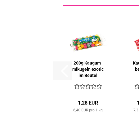
200g Kau­gum­
Kau
mi­ku­geln exo­tic
be
im Beu­tel
1,28 EUR
6,40 EUR pro 1 kg
7,3