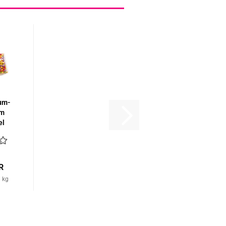
gum­
im
el
R
1 kg