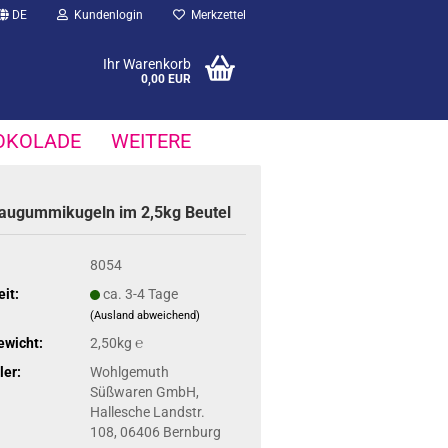
DE
Kundenlogin
Merkzettel
Ihr Warenkorb
0,00 EUR
OKOLADE
WEITERE
au­gum­mi­ku­geln im 2,5kg Beu­tel
8054
eit:
ca. 3-4 Tage
(Ausland abweichend)
ewicht:
2,50kg ℮
ler:
Wohlgemuth
Süßwaren GmbH,
Hallesche Landstr.
108, 06406 Bernburg