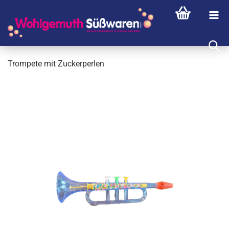
Trom­pe­te mit Zu­cker­per­len