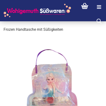
Fro­zen Hand­ta­sche mit Sü­ßig­kei­ten