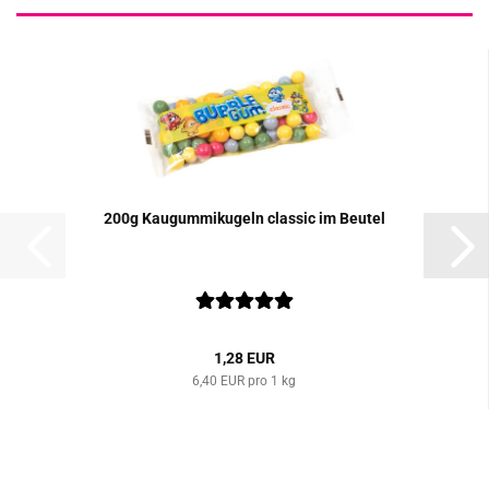
200g Kau­gum­mi­ku­geln clas­sic im Beu­tel
1,28 EUR
6,40 EUR pro 1 kg