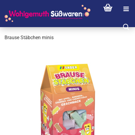
Brau­se Stäb­chen minis