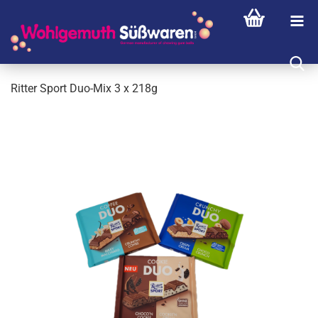
Rit­ter Sport Duo-​Mix 3 x 218g