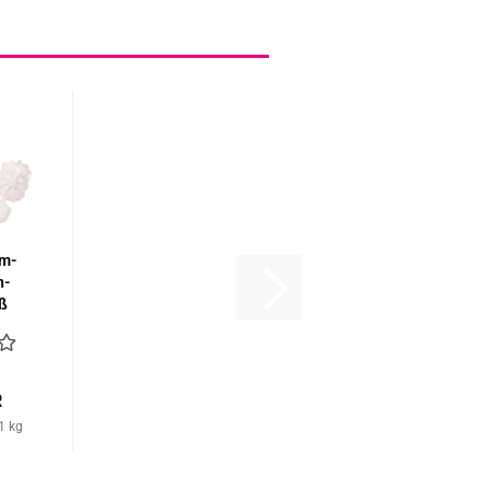
um­
n­
ß
R
1 kg