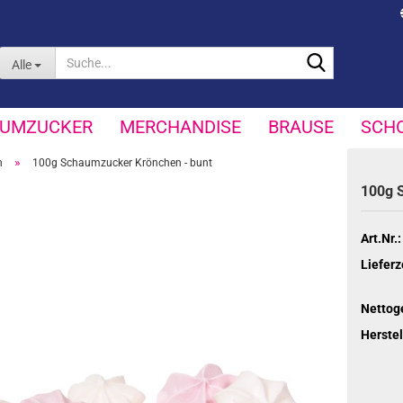
Suche...
Alle
UMZUCKER
MERCHANDISE
BRAUSE
SCH
»
n
100g Schaumzucker Krönchen - bunt
100g S
Art.Nr.:
Lieferz
Nettog
Herstel