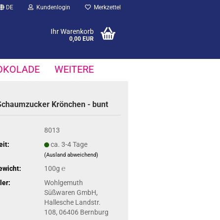
DE
Kundenlogin
Merkzettel
Ihr Warenkorb
0,00 EUR
OKOLADE
WEITERE
chaum­zu­cker Krön­chen - bunt
8013
eit:
ca. 3-4 Tage
(Ausland abweichend)
ewicht:
100g ℮
ler:
Wohlgemuth
Süßwaren GmbH,
Hallesche Landstr.
108, 06406 Bernburg