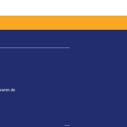
waren.de
---