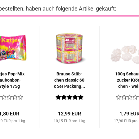
bestellten, haben auch folgende Artikel gekauft:
­jes Pop-​Mix
Brau­se Stäb­
100g Scha
aubonbon-​​
chen clas­sic 60
zu­cker Krö
Style 175g
x 5er Pa­ckung...
chen - wei
1,80 EUR
12,99 EUR
1,79 EU
29 EUR pro 1 kg
10,15 EUR pro 1 kg
17,90 EUR pro 