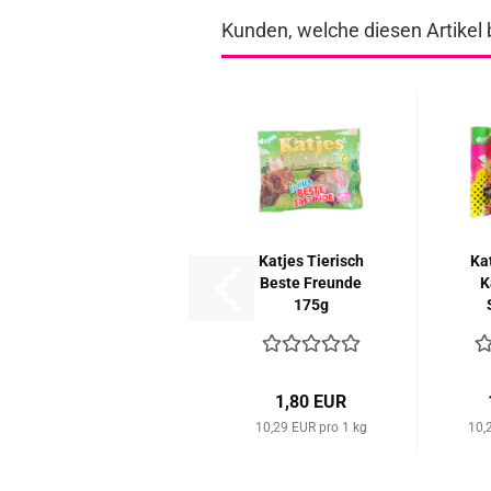
Kunden, welche diesen Artikel 
Kat­jes Tie­risch
Kat
Beste Freun­de
K
175g
1,80 EUR
10,29 EUR pro 1 kg
10,