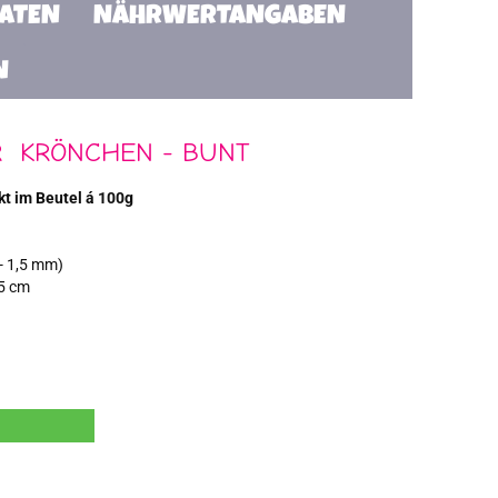
TATEN
NÄHRWERTANGABEN
N
 KRÖNCHEN - BUNT
t im Beutel á 100g
- 1,5 mm)
,5 cm