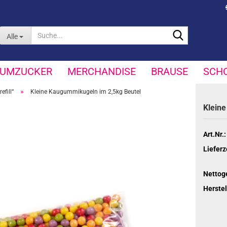
Suche...
Alle
UMZUCKER
MERCHANDISE
BRAUSE
SCH
»
efill“
Kleine Kaugummikugeln im 2,5kg Beutel
Klei­n
Art.Nr.:
Lieferz
Nettog
Herstel