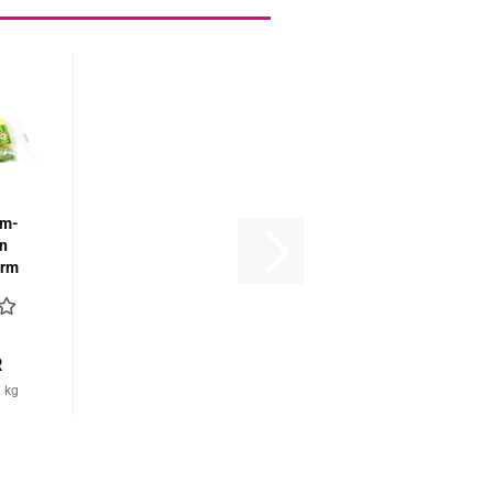
um­
in
orm
ül­
R
1 kg