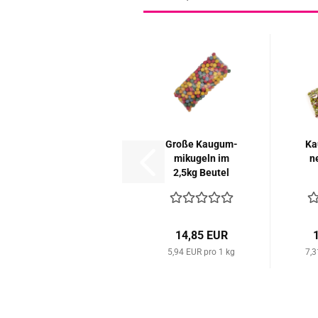
Große Kau­gum­
Ka
mi­ku­geln im
n
2,5kg Beu­tel
14,85 EUR
5,94 EUR pro 1 kg
7,3