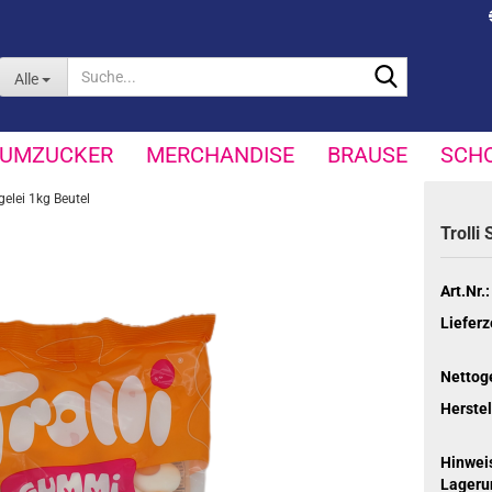
Suche...
Alle
UMZUCKER
MERCHANDISE
BRAUSE
SCH
egelei 1kg Beutel
Trol­li
Art.Nr.:
Lieferz
Nettog
Herstel
Hinweis
Lageru