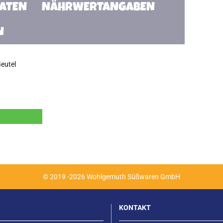
TATEN
NÄHRWERTANGABEN
N
eutel
© 2019 -2026 Wohlgemuth Süßwaren GmbH
KONTAKT