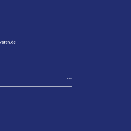
waren.de
---