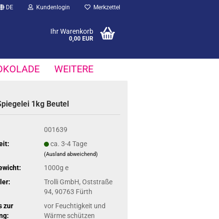
DE
Kundenlogin
Merkzettel
Ihr Warenkorb
0,00 EUR
OKOLADE
WEITERE
 Spie­gelei 1kg Beu­tel
001639
eit:
ca. 3-4 Tage
(Ausland abweichend)
ewicht:
1000g e
ler:
Trolli GmbH, Oststraße
94, 90763 Fürth
 zur
vor Feuchtigkeit und
ng:
Wärme schützen