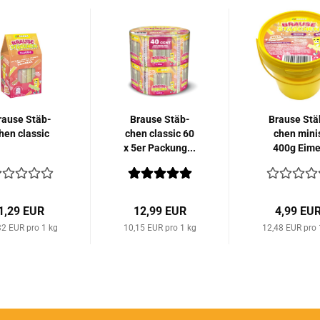
rau­se Stäb­
Brau­se Stäb­
Brau­se Stä
hen clas­sic
chen clas­sic 60
chen mini
x 5er Pa­ckung...
400g Eime
1,29 EUR
12,99 EUR
4,99 EU
32 EUR pro 1 kg
10,15 EUR pro 1 kg
12,48 EUR pro 