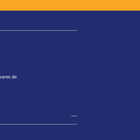
waren.de
---