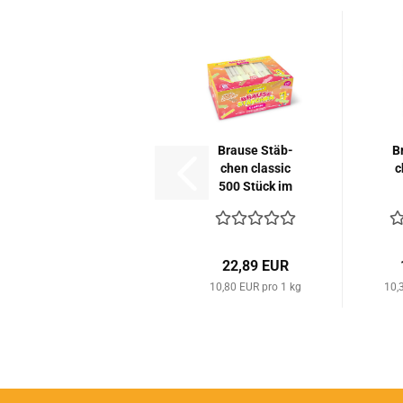
Brau­se Stäb­
B
chen clas­sic
c
500 Stück im
Kar­ton...
22,89 EUR
10,80 EUR pro 1 kg
10,