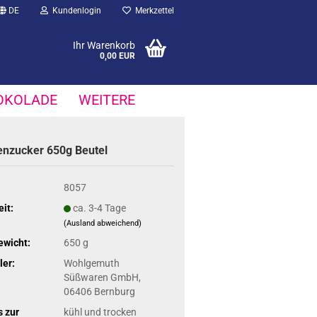
DE
Kundenlogin
Merkzettel
Ihr Warenkorb
0,00 EUR
OKOLADE
WEITERE
en­zu­cker 650g Beu­tel
8057
eit:
ca. 3-4 Tage
(Ausland abweichend)
ewicht:
650 g
ler:
Wohlgemuth
Süßwaren GmbH,
06406 Bernburg
 zur
kühl und trocken