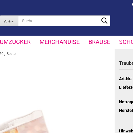
Suche...
Alle
UMZUCKER
MERCHANDISE
BRAUSE
SCH
50g Beutel
Trau­b
Art.Nr.:
Lieferz
Nettog
Herstel
Hinweis