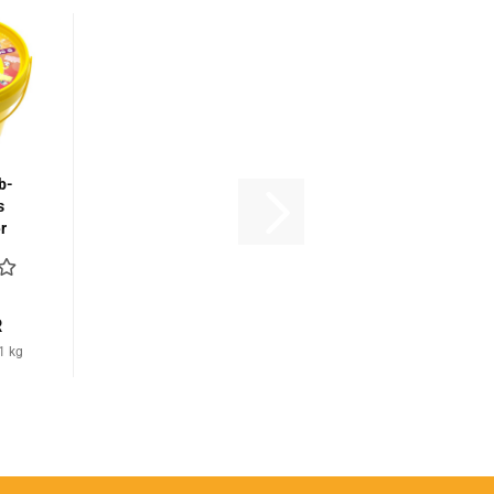
b­
s
r
R
1 kg